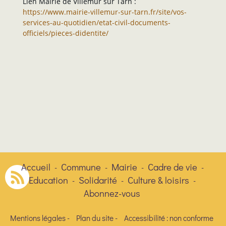
Lien Mairie de Villemur sur Tarn :
https://www.mairie-villemur-sur-tarn.fr/site/vos-
services-au-quotidien/etat-civil-documents-
officiels/pieces-didentite/
Accueil
Commune
Mairie
Cadre de vie
-
-
-
-
Education
Solidarité
Culture & loisirs
-
-
-
Abonnez-vous
Mentions légales
-
Plan du site
-
Accessibilité : non conforme