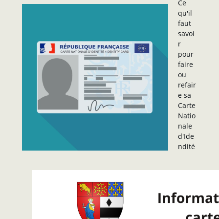
Ce
qu'il
faut
savoi
r
pour
faire
ou
refair
e sa
Carte
Natio
nale
d'Ide
ndité