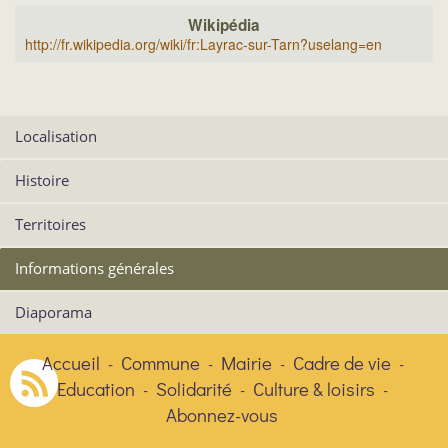
Wikipédia
http://fr.wikipedia.org/wiki/fr:Layrac-sur-Tarn?uselang=en
Localisation
Histoire
Territoires
Informations générales
Diaporama
Accueil
Commune
Mairie
Cadre de vie
-
-
-
-
Education
Solidarité
Culture & loisirs
-
-
-
Abonnez-vous