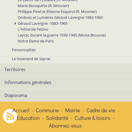
Marie Bonaparte (R. Mosnier)
Philippe Pinel et Etienne Esquirol (R. Mosnier)
Ombres et Lumières Géraud Lavergne 1883-1965
Géraud Lavergne -1883-1965
L'Hôtel de Felzins
Layrac durant la guerre 1939-1945 (Moïse Brousse)
Notre Dame de Paris
Personnalités
Le tisserand de Sayrac
Territoires
Informations générales
Diaporama
Accueil
Commune
Mairie
Cadre de vie
-
-
-
-
Education
Solidarité
Culture & loisirs
-
-
-
Abonnez-vous