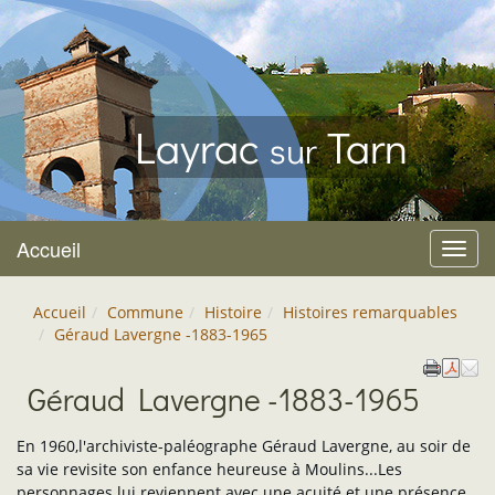
Layrac
Tarn
sur
Accueil
Menu
Accueil
Commune
Histoire
Histoires remarquables
Géraud Lavergne -1883-1965
Géraud Lavergne -1883-1965
En 1960,l'archiviste-paléographe Géraud Lavergne, au soir de
sa vie revisite son enfance heureuse à Moulins...Les
personnages lui reviennent avec une acuité et une présence