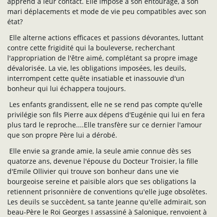
apprend à leur contact. Elle impose à son entourage, à son
mari déplacements et mode de vie peu compatibles avec son
état?
Elle alterne actions efficaces et passions dévorantes, luttant
contre cette frigidité qui la bouleverse, recherchant
l'appropriation de l'être aimé, complétant sa propre image
dévalorisée. La vie, les obligations imposées, les deuils,
interrompent cette quête insatiable et inassouvie d'un
bonheur qui lui échappera toujours.
Les enfants grandissent, elle ne se rend pas compte qu'elle
privilégie son fils Pierre aux dépens d'Eugénie qui lui en fera
plus tard le reproche....Elle transfère sur ce dernier l'amour
que son propre Père lui a dérobé.
Elle envie sa grande amie, la seule amie connue dès ses
quatorze ans, devenue l'épouse du Docteur Troisier, la fille
d'Emile Ollivier qui trouve son bonheur dans une vie
bourgeoise sereine et paisible alors que ses obligations la
retiennent prisonnière de conventions qu'elle juge obsolètes.
Les deuils se succèdent, sa tante Jeanne qu'elle admirait, son
beau-Père le Roi Georges I assassiné à Salonique, renvoient à