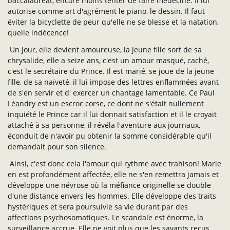
baccalauréat, encore moins tenter de faire médecine. Il lui
autorise comme art d'agrément le piano, le dessin. Il faut
éviter la bicyclette de peur qu'elle ne se blesse et la natation,
quelle indécence!
Un jour, elle devient amoureuse, la jeune fille sort de sa
chrysalide, elle a seize ans, c'est un amour masqué, caché,
c'est le secrétaire du Prince. Il est marié, se joue de la jeune
fille, de sa naïveté, il lui impose des lettres enflammées avant
de s'en servir et d' exercer un chantage lamentable. Ce Paul
Léandry est un escroc corse, ce dont ne s'était nullement
inquiété le Prince car il lui donnait satisfaction et il le croyait
attaché à sa personne, il révéla l'aventure aux journaux,
éconduit de n'avoir pu obtenir la somme considérable qu'il
demandait pour son silence.
Ainsi, c'est donc cela l'amour qui rythme avec trahison! Marie
en est profondément affectée, elle ne s'en remettra jamais et
développe une névrose où la méfiance originelle se double
d'une distance envers les hommes. Elle développe des traits
hystériques et sera poursuivie sa vie durant par des
affections psychosomatiques. Le scandale est énorme, la
surveillance accrue. Elle ne voit plus que les savants reçus