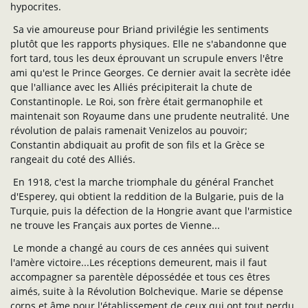
hypocrites.
Sa vie amoureuse pour Briand privilégie les sentiments
plutôt que les rapports physiques. Elle ne s'abandonne que
fort tard, tous les deux éprouvant un scrupule envers l'être
ami qu'est le Prince Georges. Ce dernier avait la secrète idée
que l'alliance avec les Alliés précipiterait la chute de
Constantinople. Le Roi, son frère était germanophile et
maintenait son Royaume dans une prudente neutralité. Une
révolution de palais ramenait Venizelos au pouvoir;
Constantin abdiquait au profit de son fils et la Grèce se
rangeait du coté des Alliés.
En 1918, c'est la marche triomphale du général Franchet
d'Esperey, qui obtient la reddition de la Bulgarie, puis de la
Turquie, puis la défection de la Hongrie avant que l'armistice
ne trouve les Français aux portes de Vienne...
Le monde a changé au cours de ces années qui suivent
l'amère victoire...Les réceptions demeurent, mais il faut
accompagner sa parentèle dépossédée et tous ces êtres
aimés, suite à la Révolution Bolchevique. Marie se dépense
corps et âme pour l'établissement de ceux qui ont tout perdu.