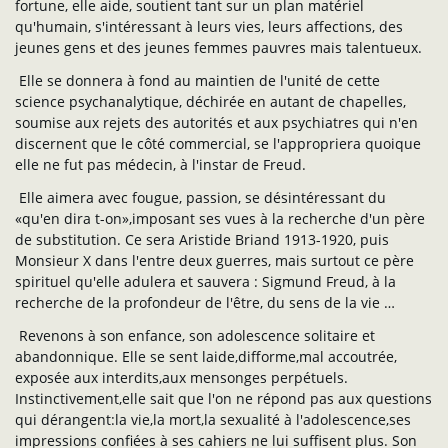
fortune, elle aide, soutient tant sur un plan matériel
qu'humain, s'intéressant à leurs vies, leurs affections, des
jeunes gens et des jeunes femmes pauvres mais talentueux.
Elle se donnera à fond au maintien de l'unité de cette
science psychanalytique, déchirée en autant de chapelles,
soumise aux rejets des autorités et aux psychiatres qui n'en
discernent que le côté commercial, se l'appropriera quoique
elle ne fut pas médecin, à l'instar de Freud.
Elle aimera avec fougue, passion, se désintéressant du
«qu'en dira t-on»,imposant ses vues à la recherche d'un père
de substitution. Ce sera Aristide Briand 1913-1920, puis
Monsieur X dans l'entre deux guerres, mais surtout ce père
spirituel qu'elle adulera et sauvera : Sigmund Freud, à la
recherche de la profondeur de l'être, du sens de la vie …
Revenons à son enfance, son adolescence solitaire et
abandonnique. Elle se sent laide,difforme,mal accoutrée,
exposée aux interdits,aux mensonges perpétuels.
Instinctivement,elle sait que l'on ne répond pas aux questions
qui dérangent:la vie,la mort,la sexualité à l'adolescence,ses
impressions confiées à ses cahiers ne lui suffisent plus. Son