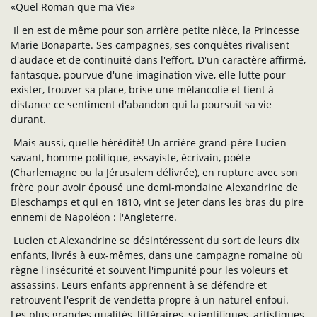
«Quel Roman que ma Vie»
Il en est de même pour son arrière petite nièce, la Princesse
Marie Bonaparte. Ses campagnes, ses conquêtes rivalisent
d'audace et de continuité dans l'effort. D'un caractère affirmé,
fantasque, pourvue d'une imagination vive, elle lutte pour
exister, trouver sa place, brise une mélancolie et tient à
distance ce sentiment d'abandon qui la poursuit sa vie
durant.
Mais aussi, quelle hérédité! Un arrière grand-père Lucien
savant, homme politique, essayiste, écrivain, poète
(Charlemagne ou la Jérusalem délivrée), en rupture avec son
frère pour avoir épousé une demi-mondaine Alexandrine de
Bleschamps et qui en 1810, vint se jeter dans les bras du pire
ennemi de Napoléon : l'Angleterre.
Lucien et Alexandrine se désintéressent du sort de leurs dix
enfants, livrés à eux-mêmes, dans une campagne romaine où
règne l'insécurité et souvent l'impunité pour les voleurs et
assassins. Leurs enfants apprennent à se défendre et
retrouvent l'esprit de vendetta propre à un naturel enfoui.
Les plus grandes qualités, littéraires, scientifiques, artistiques