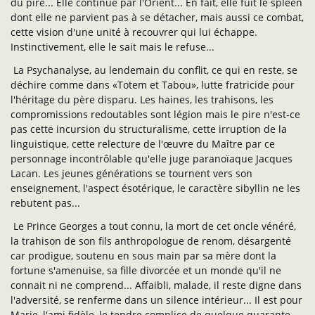
du pire... Elle continue par l'Orient... En fait, elle fuit le spleen
dont elle ne parvient pas à se détacher, mais aussi ce combat,
cette vision d'une unité à recouvrer qui lui échappe.
Instinctivement, elle le sait mais le refuse...
La Psychanalyse, au lendemain du conflit, ce qui en reste, se
déchire comme dans «Totem et Tabou», lutte fratricide pour
l'héritage du père disparu. Les haines, les trahisons, les
compromissions redoutables sont légion mais le pire n'est-ce
pas cette incursion du structuralisme, cette irruption de la
linguistique, cette relecture de l'œuvre du Maître par ce
personnage incontrôlable qu'elle juge paranoïaque Jacques
Lacan. Les jeunes générations se tournent vers son
enseignement, l'aspect ésotérique, le caractère sibyllin ne les
rebutent pas...
Le Prince Georges a tout connu, la mort de cet oncle vénéré,
la trahison de son fils anthropologue de renom, désargenté
car prodigue, soutenu en sous main par sa mère dont la
fortune s'amenuise, sa fille divorcée et un monde qu'il ne
connait ni ne comprend... Affaibli, malade, il reste digne dans
l'adversité, se renferme dans un silence intérieur... Il est pour
Marie, l'ami fidèle, le tendre complice de quelque quarante