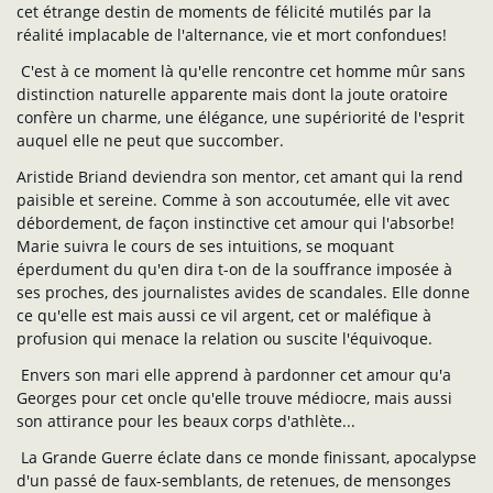
cet étrange destin de moments de félicité mutilés par la
réalité implacable de l'alternance, vie et mort confondues!
C'est à ce moment là qu'elle rencontre cet homme mûr sans
distinction naturelle apparente mais dont la joute oratoire
confère un charme, une élégance, une supériorité de l'esprit
auquel elle ne peut que succomber.
Aristide Briand deviendra son mentor, cet amant qui la rend
paisible et sereine. Comme à son accoutumée, elle vit avec
débordement, de façon instinctive cet amour qui l'absorbe!
Marie suivra le cours de ses intuitions, se moquant
éperdument du qu'en dira t-on de la souffrance imposée à
ses proches, des journalistes avides de scandales. Elle donne
ce qu'elle est mais aussi ce vil argent, cet or maléfique à
profusion qui menace la relation ou suscite l'équivoque.
Envers son mari elle apprend à pardonner cet amour qu'a
Georges pour cet oncle qu'elle trouve médiocre, mais aussi
son attirance pour les beaux corps d'athlète...
La Grande Guerre éclate dans ce monde finissant, apocalypse
d'un passé de faux-semblants, de retenues, de mensonges