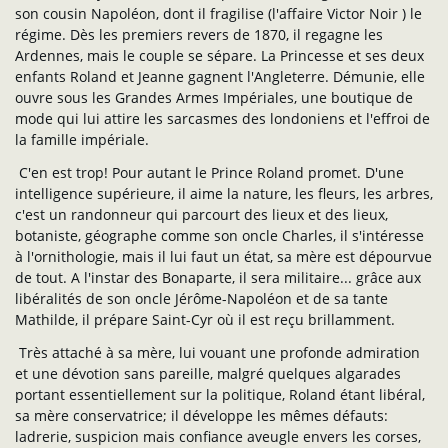
son cousin Napoléon, dont il fragilise (l'affaire Victor Noir ) le
régime. Dès les premiers revers de 1870, il regagne les
Ardennes, mais le couple se sépare. La Princesse et ses deux
enfants Roland et Jeanne gagnent l'Angleterre. Démunie, elle
ouvre sous les Grandes Armes Impériales, une boutique de
mode qui lui attire les sarcasmes des londoniens et l'effroi de
la famille impériale.
C'en est trop! Pour autant le Prince Roland promet. D'une
intelligence supérieure, il aime la nature, les fleurs, les arbres,
c'est un randonneur qui parcourt des lieux et des lieux,
botaniste, géographe comme son oncle Charles, il s'intéresse
à l'ornithologie, mais il lui faut un état, sa mère est dépourvue
de tout. A l'instar des Bonaparte, il sera militaire... grâce aux
libéralités de son oncle Jérôme-Napoléon et de sa tante
Mathilde, il prépare Saint-Cyr où il est reçu brillamment.
Très attaché à sa mère, lui vouant une profonde admiration
et une dévotion sans pareille, malgré quelques algarades
portant essentiellement sur la politique, Roland étant libéral,
sa mère conservatrice; il développe les mêmes défauts:
ladrerie, suspicion mais confiance aveugle envers les corses,