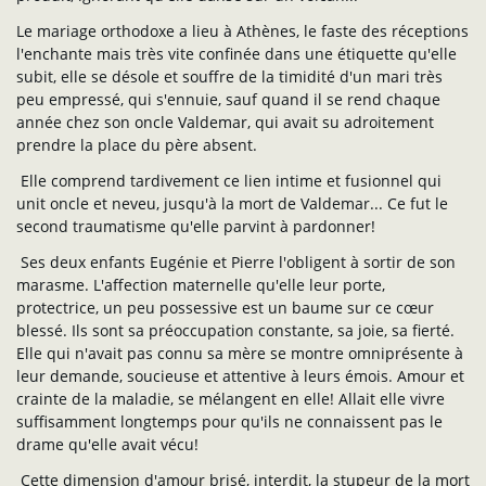
Le mariage orthodoxe a lieu à Athènes, le faste des réceptions
l'enchante mais très vite confinée dans une étiquette qu'elle
subit, elle se désole et souffre de la timidité d'un mari très
peu empressé, qui s'ennuie, sauf quand il se rend chaque
année chez son oncle Valdemar, qui avait su adroitement
prendre la place du père absent.
Elle comprend tardivement ce lien intime et fusionnel qui
unit oncle et neveu, jusqu'à la mort de Valdemar... Ce fut le
second traumatisme qu'elle parvint à pardonner!
Ses deux enfants Eugénie et Pierre l'obligent à sortir de son
marasme. L'affection maternelle qu'elle leur porte,
protectrice, un peu possessive est un baume sur ce cœur
blessé. Ils sont sa préoccupation constante, sa joie, sa fierté.
Elle qui n'avait pas connu sa mère se montre omniprésente à
leur demande, soucieuse et attentive à leurs émois. Amour et
crainte de la maladie, se mélangent en elle! Allait elle vivre
suffisamment longtemps pour qu'ils ne connaissent pas le
drame qu'elle avait vécu!
Cette dimension d'amour brisé, interdit, la stupeur de la mort