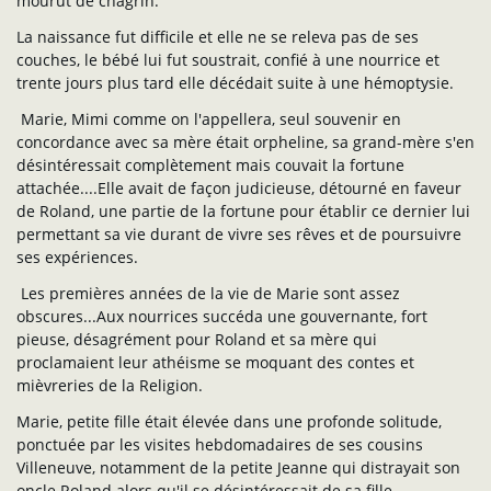
mourut de chagrin.
La naissance fut difficile et elle ne se releva pas de ses
couches, le bébé lui fut soustrait, confié à une nourrice et
trente jours plus tard elle décédait suite à une hémoptysie.
Marie, Mimi comme on l'appellera, seul souvenir en
concordance avec sa mère était orpheline, sa grand-mère s'en
désintéressait complètement mais couvait la fortune
attachée....Elle avait de façon judicieuse, détourné en faveur
de Roland, une partie de la fortune pour établir ce dernier lui
permettant sa vie durant de vivre ses rêves et de poursuivre
ses expériences.
Les premières années de la vie de Marie sont assez
obscures...Aux nourrices succéda une gouvernante, fort
pieuse, désagrément pour Roland et sa mère qui
proclamaient leur athéisme se moquant des contes et
mièvreries de la Religion.
Marie, petite fille était élevée dans une profonde solitude,
ponctuée par les visites hebdomadaires de ses cousins
Villeneuve, notamment de la petite Jeanne qui distrayait son
oncle Roland alors qu'il se désintéressait de sa fille.