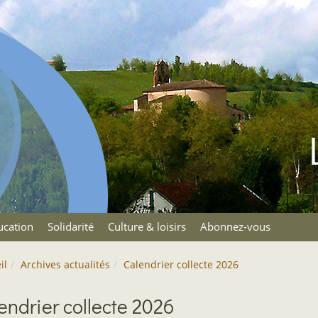
ucation
Solidarité
Culture & loisirs
Abonnez-vous
il
Archives actualités
Calendrier collecte 2026
endrier collecte 2026